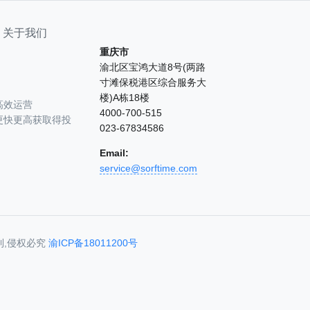
关于我们
重庆市
渝北区宝鸿大道8号(两路
寸滩保税港区综合服务大
楼)A栋18楼
高效运营
4000-700-515
更快更高获取得投
023-67834586
Email:
service@sorftime.com
利,侵权必究
渝ICP备18011200号