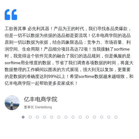
es
工欲善其事 必先利其器！产品为王的时代，我们寻找各品类爆款，
亚
0-
但是一切不以数据为依据的选品都是耍流氓！亿丰电商学院的选品
爆
ue
原则一切以数据为依据，结合四象限选品：竞争力、市场容量、利
的
润空间、生命周期！产品细分项目高达72项！当我接触了sorftime
类
时，我觉得这个软件完美的融合了我们的选品规则，但是佩服的是
们
sorftime用全维度的数据，节省了我们调查各项数据的时间，将庞大
个
数据整理的工作瞬间以图表的方式展现，强大到无以复加，更重要
选
的是数据的准确度达到99%以上！希望sorftime数据越来越细致，和
亿丰电商学院一起帮助更多卖家成长！
亿丰电商学院
董事长 Danieldong