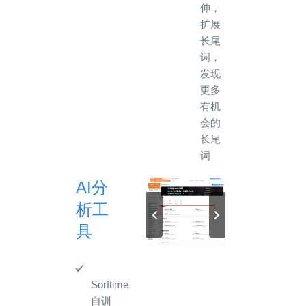
伸，
扩展
长尾
词，
发现
更多
有机
会的
长尾
词
AI分
析工
具
Sorftime
自训