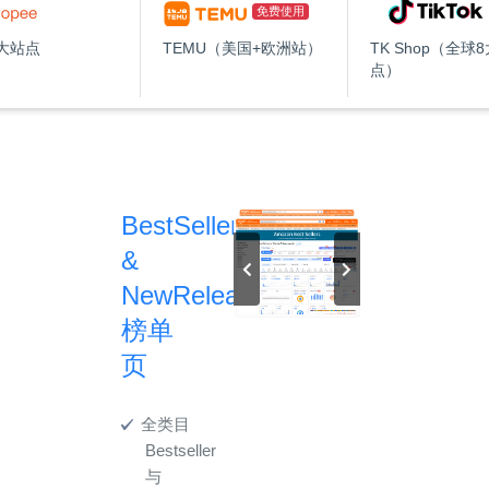
免费使用
大站点
TEMU（美国+欧洲站）
TK Shop（全球
点）
BestSeller
&
NewRelease
榜单
页
全类目
Bestseller
与