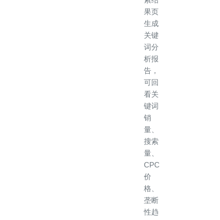
果页
生成
关键
词分
析报
告，
可回
看关
键词
销
量、
搜索
量、
CPC
价
格、
垄断
性趋