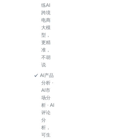
练AI
跨境
电商
大模
型，
更精
准，
不胡
说
AI产品
分析 ·
AI市
场分
析 · AI
评论
分
析，
可生