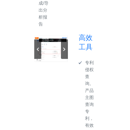
成/导
出分
析报
告
高效
工具
专利
侵权
查
询。
产品
主图
查询
专
利，
有效