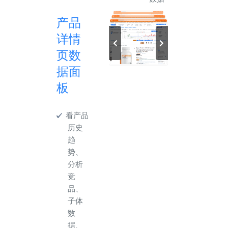
产品
详情
页数
据面
板
看产品
历史
趋
势、
分析
竞
品、
子体
数
据、