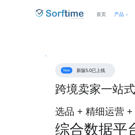
首页
产品
新版5.0已上线
New
跨境卖家一站
选品 + 精细运营 
综合数据平