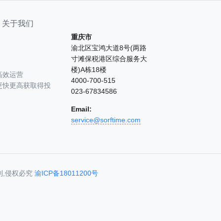
关于我们
重庆市
渝北区宝鸿大道8号(两路
寸滩保税港区综合服务大
楼)A栋18楼
高效运营
4000-700-515
更快更高获取得投
023-67834586
Email:
service@sorftime.com
利,侵权必究
渝ICP备18011200号