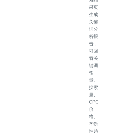
果页
生成
关键
词分
析报
告，
可回
看关
键词
销
量、
搜索
量、
CPC
价
格、
垄断
性趋