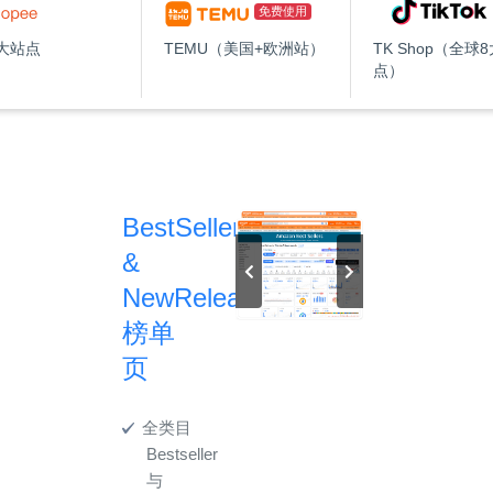
免费使用
大站点
TEMU（美国+欧洲站）
TK Shop（全球
点）
BestSeller
&
NewRelease
榜单
页
全类目
Bestseller
与