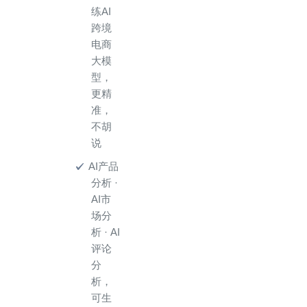
练AI
跨境
电商
大模
型，
更精
准，
不胡
说
AI产品
分析 ·
AI市
场分
析 · AI
评论
分
析，
可生