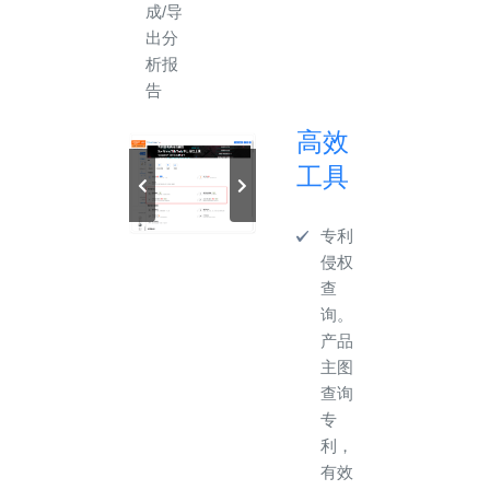
成/导
出分
析报
告
高效
工具
专利
侵权
查
询。
产品
主图
查询
专
利，
有效