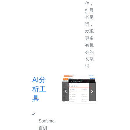
伸，
扩展
长尾
词，
发现
更多
有机
会的
长尾
词
AI分
析工
具
Sorftime
自训