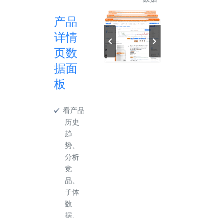
产品
详情
页数
据面
板
看产品
历史
趋
势、
分析
竞
品、
子体
数
据、