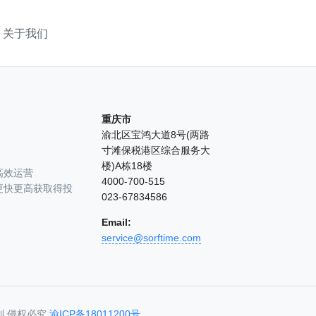
关于我们
重庆市
渝北区宝鸿大道8号(两路
寸滩保税港区综合服务大
楼)A栋18楼
高效运营
4000-700-515
更快更高获取得投
023-67834586
Email:
service@sorftime.com
利,侵权必究
渝ICP备18011200号