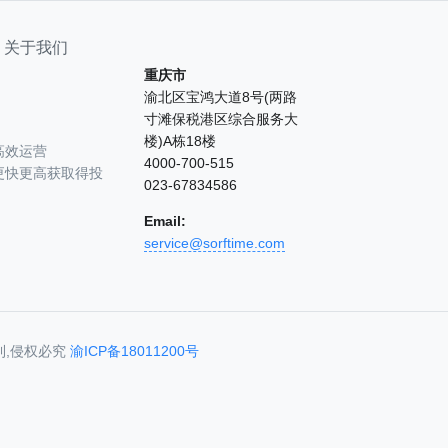
关于我们
重庆市
渝北区宝鸿大道8号(两路
寸滩保税港区综合服务大
楼)A栋18楼
高效运营
4000-700-515
更快更高获取得投
023-67834586
Email:
service@sorftime.com
利,侵权必究
渝ICP备18011200号